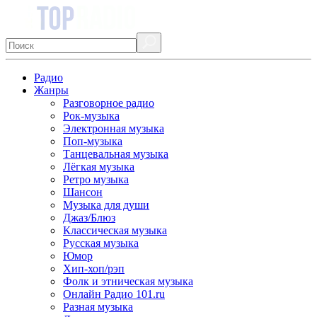
Радио
Жанры
Разговорное радио
Рок-музыка
Электронная музыка
Поп-музыка
Танцевальная музыка
Лёгкая музыка
Ретро музыка
Шансон
Музыка для души
Джаз/Блюз
Классическая музыка
Русская музыка
Юмор
Хип-хоп/рэп
Фолк и этническая музыка
Онлайн Радио 101.ru
Разная музыка