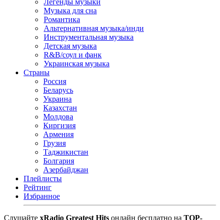
Легенды музыки
Музыка для сна
Романтика
Альтернативная музыка/инди
Инструментальная музыка
Детская музыка
R&B/cоул и фанк
Украинская музыка
Страны
Россия
Беларусь
Украина
Казахстан
Молдова
Киргизия
Армения
Грузия
Таджикистан
Болгария
Азербайджан
Плейлисты
Рейтинг
Избранное
Cлушайте
xRadio Greatest Hits
онлайн бесплатно на
TOP-