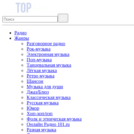
Радио
Жанры
Разговорное радио
Рок-музыка
Электронная музыка
Поп-музыка
Танцевальная музыка
Лёгкая музыка
Ретро музыка
Шансон
Музыка для души
Джаз/Блюз
Классическая музыка
Русская музыка
Юмор
Хип-хоп/рэп
Фолк и этническая музыка
Онлайн Радио 101.ru
Разная музыка