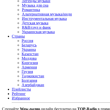
Легенды музыки
Музыка для сна
Романтика
Альтернативная музыка/инди
Инструментальная музыка
Детская музыка
R&B/cоул и фанк
Украинская музыка
Страны
Россия
Беларусь
Украина
Казахстан
Молдова
Киргизия
Армения
Грузия
Таджикистан
Болгария
Азербайджан
Плейлисты
Рейтинг
Избранное
Cлушайте
Wow-радио
онлайн бесплатно на
TOP-Radio
в прямо