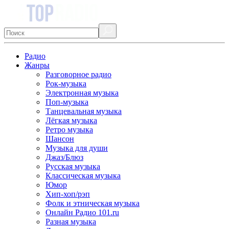
Радио
Жанры
Разговорное радио
Рок-музыка
Электронная музыка
Поп-музыка
Танцевальная музыка
Лёгкая музыка
Ретро музыка
Шансон
Музыка для души
Джаз/Блюз
Русская музыка
Классическая музыка
Юмор
Хип-хоп/рэп
Фолк и этническая музыка
Онлайн Радио 101.ru
Разная музыка