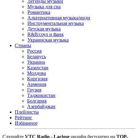
Легенды музыки
Музыка для сна
Романтика
Альтернативная музыка/инди
Инструментальная музыка
Детская музыка
R&B/cоул и фанк
Украинская музыка
Страны
Россия
Беларусь
Украина
Казахстан
Молдова
Киргизия
Армения
Грузия
Таджикистан
Болгария
Азербайджан
Плейлисты
Рейтинг
Избранное
Cлушайте
VTC Radio - Lactose
онлайн бесплатно на
TOP-