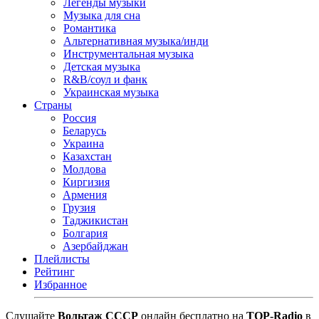
Легенды музыки
Музыка для сна
Романтика
Альтернативная музыка/инди
Инструментальная музыка
Детская музыка
R&B/cоул и фанк
Украинская музыка
Страны
Россия
Беларусь
Украина
Казахстан
Молдова
Киргизия
Армения
Грузия
Таджикистан
Болгария
Азербайджан
Плейлисты
Рейтинг
Избранное
Cлушайте
Вольтаж СССР
онлайн бесплатно на
TOP-Radio
в