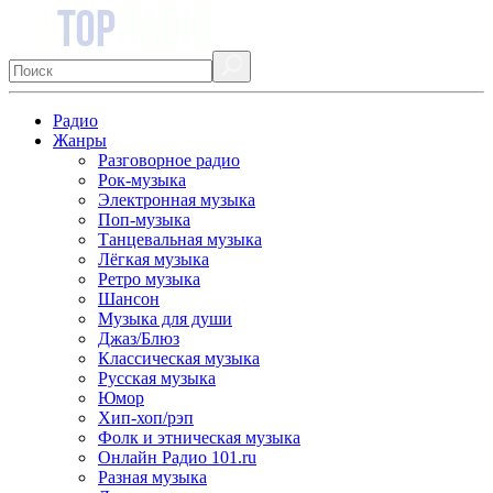
Радио
Жанры
Разговорное радио
Рок-музыка
Электронная музыка
Поп-музыка
Танцевальная музыка
Лёгкая музыка
Ретро музыка
Шансон
Музыка для души
Джаз/Блюз
Классическая музыка
Русская музыка
Юмор
Хип-хоп/рэп
Фолк и этническая музыка
Онлайн Радио 101.ru
Разная музыка