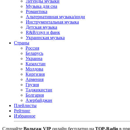
Легенды музыки
Музыка для сна
Романтика
Альтернативная музыка/инди
Инструментальная музыка
Детская музыка
R&B/cоул и фанк
Украинская музыка
Страны
Россия
Беларусь
Украина
Казахстан
Молдова
Киргизия
Армения
Грузия
Таджикистан
Болгария
Азербайджан
Плейлисты
Рейтинг
Избранное
Cлушайте
Вольтаж VIP
онлайн бесплатно на
TOP-Radio
в пря