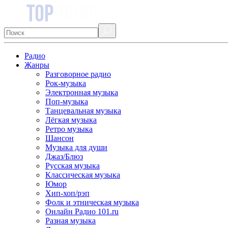
Радио
Жанры
Разговорное радио
Рок-музыка
Электронная музыка
Поп-музыка
Танцевальная музыка
Лёгкая музыка
Ретро музыка
Шансон
Музыка для души
Джаз/Блюз
Русская музыка
Классическая музыка
Юмор
Хип-хоп/рэп
Фолк и этническая музыка
Онлайн Радио 101.ru
Разная музыка