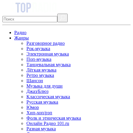
Радио
Жанры
Разговорное радио
Рок-музыка
Электронная музыка
Поп-музыка
Танцевальная музыка
Лёгкая музыка
Ретро музыка
Шансон
Музыка для души
Джаз/Блюз
Классическая музыка
Русская музыка
Юмор
Хип-хоп/рэп
Фолк и этническая музыка
Онлайн Радио 101.ru
Разная музыка