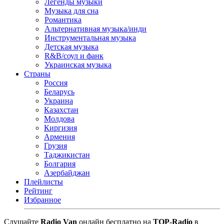
Легенды музыки
Музыка для сна
Романтика
Альтернативная музыка/инди
Инструментальная музыка
Детская музыка
R&B/cоул и фанк
Украинская музыка
Страны
Россия
Беларусь
Украина
Казахстан
Молдова
Киргизия
Армения
Грузия
Таджикистан
Болгария
Азербайджан
Плейлисты
Рейтинг
Избранное
Cлушайте
Radio Van
онлайн бесплатно на
TOP-Radio
в