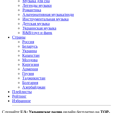
Музыка для сна
Легенды музыки
Романтика
Альтернативная музыка/инди
Инструментальная музыка
Детская музыка
Украинская музыка
R&B/cоул и фанк
Страны
Россия
Беларусь
Украина
Казахстан
Молдова
Киргизия
Армения
Грузия
Таджикистан
Болгария
Азербайджан
Плейлисты
Рейтинг
Избранное
Cлушайте
UA: Украинское радио
онлайн бесплатно на
TOP-