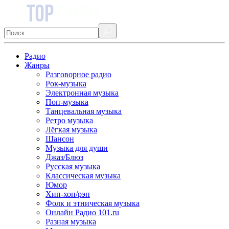
Радио
Жанры
Разговорное радио
Рок-музыка
Электронная музыка
Поп-музыка
Танцевальная музыка
Ретро музыка
Лёгкая музыка
Шансон
Музыка для души
Джаз/Блюз
Русская музыка
Классическая музыка
Юмор
Хип-хоп/рэп
Фолк и этническая музыка
Онлайн Радио 101.ru
Разная музыка