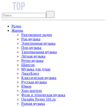
Радио
Жанры
Разговорное радио
Рок-музыка
Электронная музыка
Поп-музыка
Танцевальная музыка
Лёгкая музыка
Ретро музыка
Шансон
Музыка для души
Джаз/Блюз
Классическая музыка
Русская музыка
Юмор
Хип-хоп/рэп
Фолк и этническая музыка
Онлайн Радио 101.ru
Разная музыка