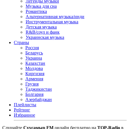
Легенды музыки
Музыка для сна
Романтика
Альтернативная музыка/инди
Инструментальная музыка
Детская музыка
R&B/cоул и фанк
Украинская музыка
Страны
Россия
Беларусь
Украина
Казахстан
Молдова
Киргизия
Армения
Грузия
Таджикистан
Болгария
Азербайджан
Плейлисты
Рейтинг
Избранное
Cлушайте
Суусамыр FM
онлайн бесплатно на
TOP-Radio
в