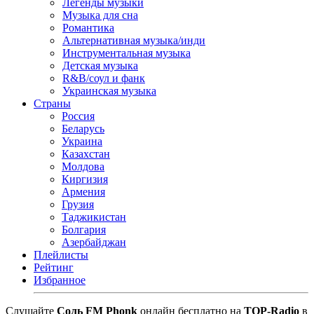
Легенды музыки
Музыка для сна
Романтика
Альтернативная музыка/инди
Инструментальная музыка
Детская музыка
R&B/cоул и фанк
Украинская музыка
Страны
Россия
Беларусь
Украина
Казахстан
Молдова
Киргизия
Армения
Грузия
Таджикистан
Болгария
Азербайджан
Плейлисты
Рейтинг
Избранное
Cлушайте
Соль FM Phonk
онлайн бесплатно на
TOP-Radio
в