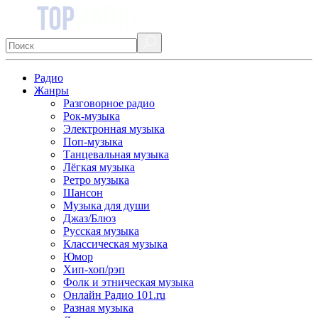
Радио
Жанры
Разговорное радио
Рок-музыка
Электронная музыка
Поп-музыка
Танцевальная музыка
Лёгкая музыка
Ретро музыка
Шансон
Музыка для души
Джаз/Блюз
Русская музыка
Классическая музыка
Юмор
Хип-хоп/рэп
Фолк и этническая музыка
Онлайн Радио 101.ru
Разная музыка