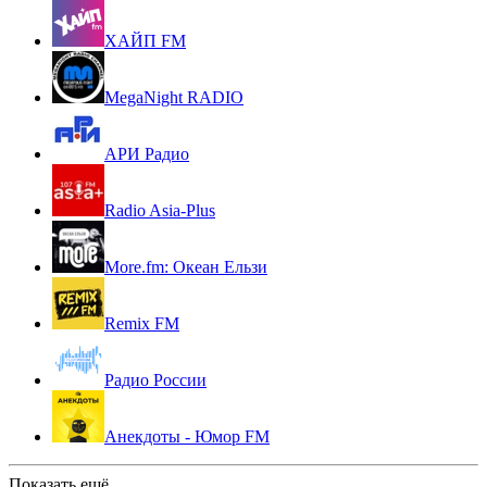
ХАЙП FM
MegaNight RADIO
АРИ Радио
Radio Asia-Plus
More.fm: Океан Ельзи
Remix FM
Радио России
Анекдоты - Юмор FM
Показать ещё