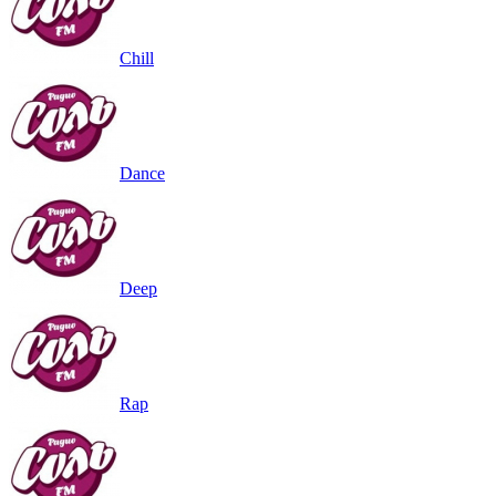
Chill
Dance
Deep
Rap