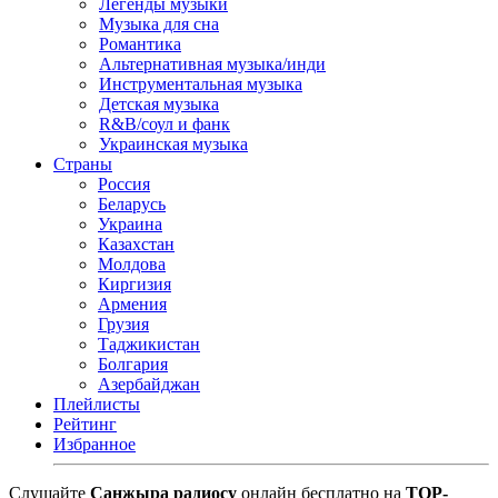
Легенды музыки
Музыка для сна
Романтика
Альтернативная музыка/инди
Инструментальная музыка
Детская музыка
R&B/cоул и фанк
Украинская музыка
Страны
Россия
Беларусь
Украина
Казахстан
Молдова
Киргизия
Армения
Грузия
Таджикистан
Болгария
Азербайджан
Плейлисты
Рейтинг
Избранное
Cлушайте
Санжыра радиосу
онлайн бесплатно на
TOP-