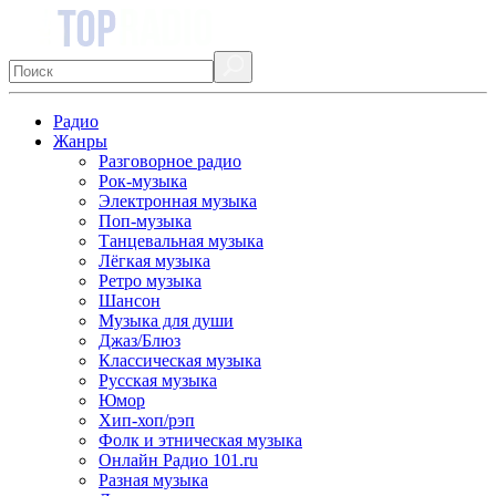
Радио
Жанры
Разговорное радио
Рок-музыка
Электронная музыка
Поп-музыка
Танцевальная музыка
Лёгкая музыка
Ретро музыка
Шансон
Музыка для души
Джаз/Блюз
Классическая музыка
Русская музыка
Юмор
Хип-хоп/рэп
Фолк и этническая музыка
Онлайн Радио 101.ru
Разная музыка