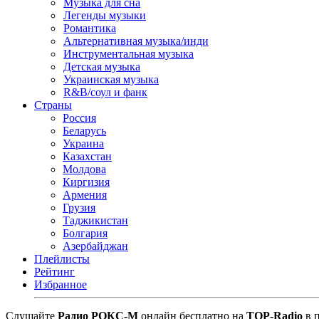
Музыка для сна
Легенды музыки
Романтика
Альтернативная музыка/инди
Инструментальная музыка
Детская музыка
Украинская музыка
R&B/cоул и фанк
Страны
Россия
Беларусь
Украина
Казахстан
Молдова
Киргизия
Армения
Грузия
Таджикистан
Болгария
Азербайджан
Плейлисты
Рейтинг
Избранное
Cлушайте
Радио РОКС-М
онлайн бесплатно на
TOP-Radio
в п