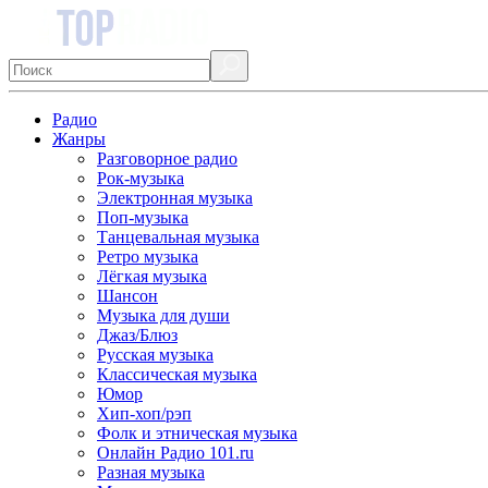
Радио
Жанры
Разговорное радио
Рок-музыка
Электронная музыка
Поп-музыка
Танцевальная музыка
Ретро музыка
Лёгкая музыка
Шансон
Музыка для души
Джаз/Блюз
Русская музыка
Классическая музыка
Юмор
Хип-хоп/рэп
Фолк и этническая музыка
Онлайн Радио 101.ru
Разная музыка