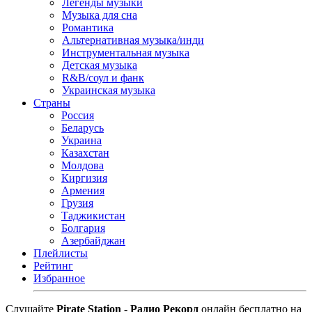
Легенды музыки
Музыка для сна
Романтика
Альтернативная музыка/инди
Инструментальная музыка
Детская музыка
R&B/cоул и фанк
Украинская музыка
Страны
Россия
Беларусь
Украина
Казахстан
Молдова
Киргизия
Армения
Грузия
Таджикистан
Болгария
Азербайджан
Плейлисты
Рейтинг
Избранное
Cлушайте
Pirate Station - Радио Рекорд
онлайн бесплатно на