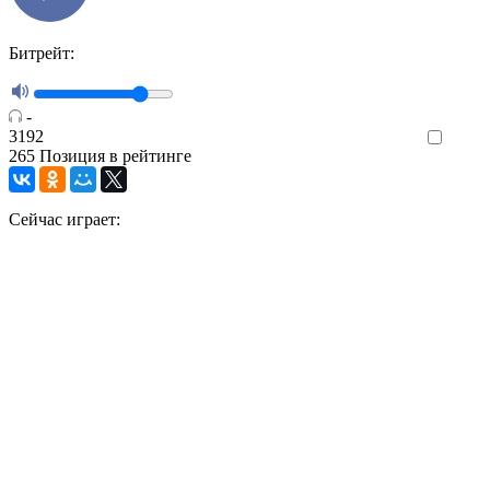
Битрейт:
-
3192
Like
265
Позиция в рейтинге
Сейчас играет: