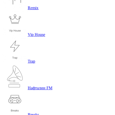
Remix
Vip House
Trap
Нафталин FM
Breaks