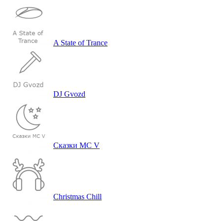
A State of Trance
DJ Gvozd
Сказ­ки MC V
Christmas Chill