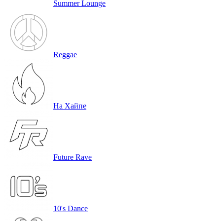
Summer Lounge
Reggae
На Хайпе
Future Rave
10's Dance