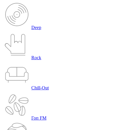
Deep
Rock
Chill-Out
Гоп FM