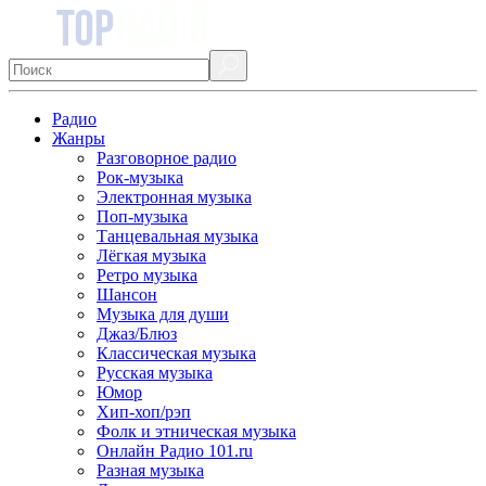
Радио
Жанры
Разговорное радио
Рок-музыка
Электронная музыка
Поп-музыка
Танцевальная музыка
Лёгкая музыка
Ретро музыка
Шансон
Музыка для души
Джаз/Блюз
Классическая музыка
Русская музыка
Юмор
Хип-хоп/рэп
Фолк и этническая музыка
Онлайн Радио 101.ru
Разная музыка