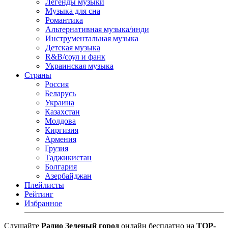
Легенды музыки
Музыка для сна
Романтика
Альтернативная музыка/инди
Инструментальная музыка
Детская музыка
R&B/cоул и фанк
Украинская музыка
Страны
Россия
Беларусь
Украина
Казахстан
Молдова
Киргизия
Армения
Грузия
Таджикистан
Болгария
Азербайджан
Плейлисты
Рейтинг
Избранное
Cлушайте
Радио Зеленый город
онлайн бесплатно на
TOP-