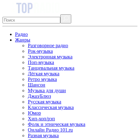
Радио
Жанры
Разговорное радио
Рок-музыка
Электронная музыка
Поп-музыка
Танцевальная музыка
Лёгкая музыка
Ретро музыка
Шансон
Музыка для души
Джаз/Блюз
Русская музыка
Классическая музыка
Юмор
Хип-хоп/рэп
Фолк и этническая музыка
Онлайн Радио 101.ru
Разная музыка