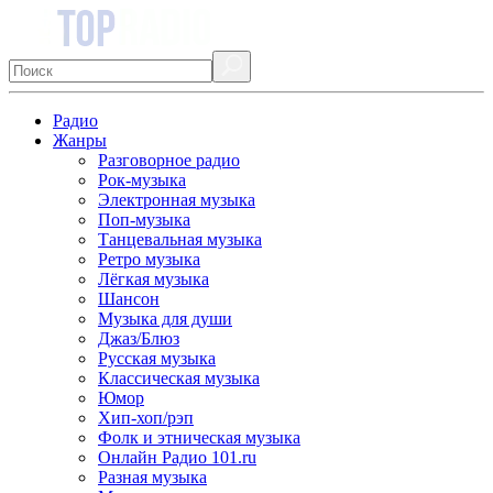
Радио
Жанры
Разговорное радио
Рок-музыка
Электронная музыка
Поп-музыка
Танцевальная музыка
Ретро музыка
Лёгкая музыка
Шансон
Музыка для души
Джаз/Блюз
Русская музыка
Классическая музыка
Юмор
Хип-хоп/рэп
Фолк и этническая музыка
Онлайн Радио 101.ru
Разная музыка