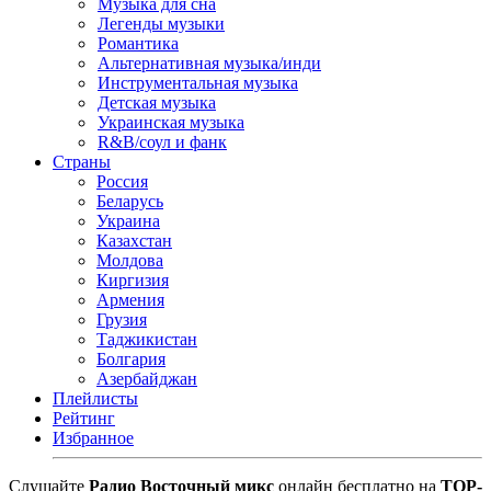
Музыка для сна
Легенды музыки
Романтика
Альтернативная музыка/инди
Инструментальная музыка
Детская музыка
Украинская музыка
R&B/cоул и фанк
Страны
Россия
Беларусь
Украина
Казахстан
Молдова
Киргизия
Армения
Грузия
Таджикистан
Болгария
Азербайджан
Плейлисты
Рейтинг
Избранное
Cлушайте
Радио Восточный микс
онлайн бесплатно на
TOP-