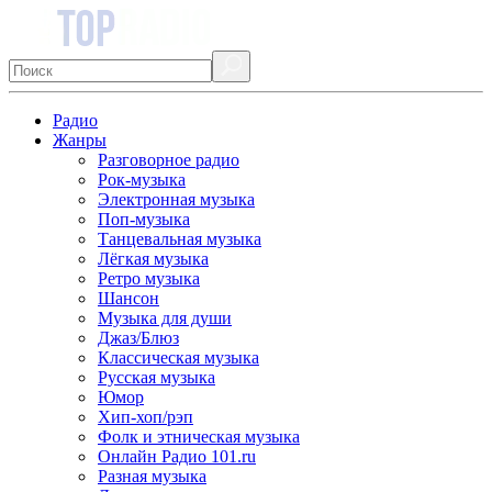
Радио
Жанры
Разговорное радио
Рок-музыка
Электронная музыка
Поп-музыка
Танцевальная музыка
Лёгкая музыка
Ретро музыка
Шансон
Музыка для души
Джаз/Блюз
Классическая музыка
Русская музыка
Юмор
Хип-хоп/рэп
Фолк и этническая музыка
Онлайн Радио 101.ru
Разная музыка