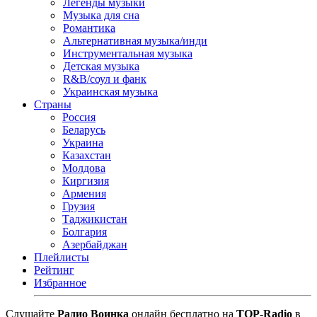
Легенды музыки
Музыка для сна
Романтика
Альтернативная музыка/инди
Инструментальная музыка
Детская музыка
R&B/cоул и фанк
Украинская музыка
Страны
Россия
Беларусь
Украина
Казахстан
Молдова
Киргизия
Армения
Грузия
Таджикистан
Болгария
Азербайджан
Плейлисты
Рейтинг
Избранное
Cлушайте
Радио Воинка
онлайн бесплатно на
TOP-Radio
в