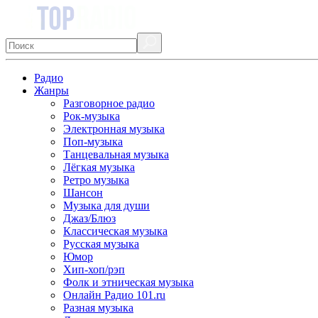
Радио
Жанры
Разговорное радио
Рок-музыка
Электронная музыка
Поп-музыка
Танцевальная музыка
Лёгкая музыка
Ретро музыка
Шансон
Музыка для души
Джаз/Блюз
Классическая музыка
Русская музыка
Юмор
Хип-хоп/рэп
Фолк и этническая музыка
Онлайн Радио 101.ru
Разная музыка