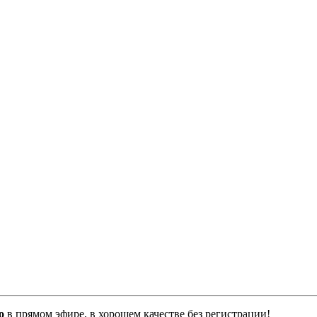
o
в прямом эфире, в хорошем качестве без регистрации!