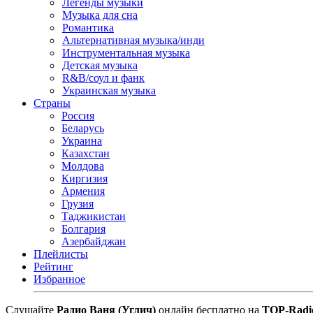
Легенды музыки
Музыка для сна
Романтика
Альтернативная музыка/инди
Инструментальная музыка
Детская музыка
R&B/cоул и фанк
Украинская музыка
Страны
Россия
Беларусь
Украина
Казахстан
Молдова
Киргизия
Армения
Грузия
Таджикистан
Болгария
Азербайджан
Плейлисты
Рейтинг
Избранное
Cлушайте
Радио Ваня (Углич)
онлайн бесплатно на
TOP-Radi