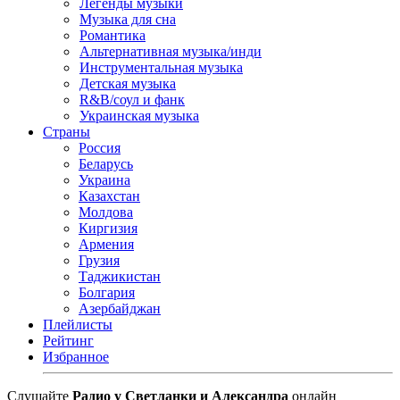
Легенды музыки
Музыка для сна
Романтика
Альтернативная музыка/инди
Инструментальная музыка
Детская музыка
R&B/cоул и фанк
Украинская музыка
Страны
Россия
Беларусь
Украина
Казахстан
Молдова
Киргизия
Армения
Грузия
Таджикистан
Болгария
Азербайджан
Плейлисты
Рейтинг
Избранное
Cлушайте
Радио у Светланки и Александра
онлайн