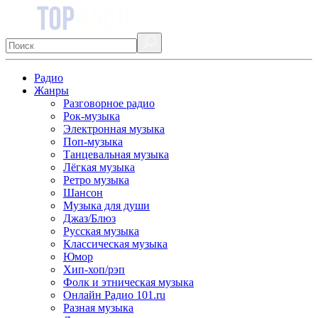
Радио
Жанры
Разговорное радио
Рок-музыка
Электронная музыка
Поп-музыка
Танцевальная музыка
Лёгкая музыка
Ретро музыка
Шансон
Музыка для души
Джаз/Блюз
Русская музыка
Классическая музыка
Юмор
Хип-хоп/рэп
Фолк и этническая музыка
Онлайн Радио 101.ru
Разная музыка