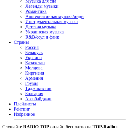
Музыка для сна
Легенды музыки
Романтика
Альтернативная музыка/инди
Инструментальная музыка
Детская музыка
Украинская музыка
R&B/cоул и фанк
Страны
Россия
Беларусь
Украина
Казахстан
Молдова
Киргизия
Армения
Грузия
Таджикистан
Болгария
Азербайджан
Плейлисты
Рейтинг
Избранное
Cлушайте
RADIO TOP
онлайн бесплатно на
TOP-Radio
в