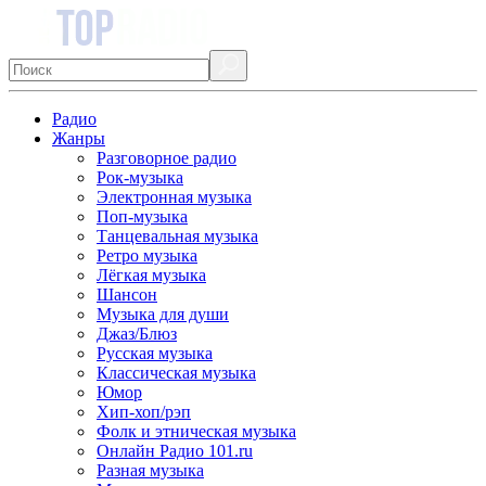
Радио
Жанры
Разговорное радио
Рок-музыка
Электронная музыка
Поп-музыка
Танцевальная музыка
Ретро музыка
Лёгкая музыка
Шансон
Музыка для души
Джаз/Блюз
Русская музыка
Классическая музыка
Юмор
Хип-хоп/рэп
Фолк и этническая музыка
Онлайн Радио 101.ru
Разная музыка