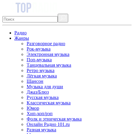
Радио
Жанры
Разговорное радио
Рок-музыка
Электронная музыка
Поп-музыка
Танцевальная музыка
Ретро музыка
Лёгкая музыка
Шансон
Музыка для души
Джаз/Блюз
Русская музыка
Классическая музыка
Юмор
Хип-хоп/рэп
Фолк и этническая музыка
Онлайн Радио 101.ru
Разная музыка