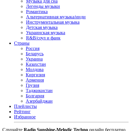
Музыка для сна
Легенды музыки
Романтика
Альтернативная музыка/инди
Инструментальная музыка
Детская музыка
Украинская музыка
R&B/cоул и фанк
Страны
Россия
Беларусь
Украина
Казахстан
Молдова
Киргизия
Армения
Грузия
Таджикистан
Болгария
Азербайджан
Плейлисты
Рейтинг
Избранное
Cлушайте
Radio Sunshine-Melodic Techno
онлайн бесплатно