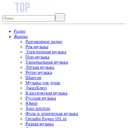
Радио
Жанры
Разговорное радио
Рок-музыка
Электронная музыка
Поп-музыка
Танцевальная музыка
Лёгкая музыка
Ретро музыка
Шансон
Музыка для души
Джаз/Блюз
Классическая музыка
Русская музыка
Юмор
Хип-хоп/рэп
Фолк и этническая музыка
Онлайн Радио 101.ru
Разная музыка