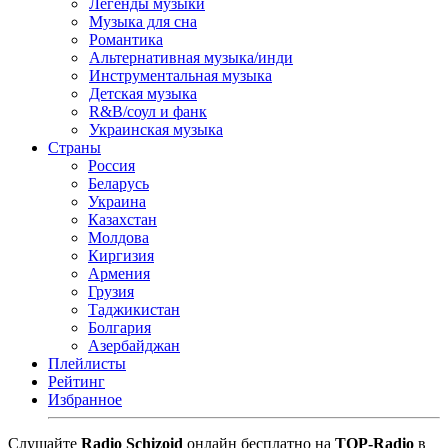
Легенды музыки
Музыка для сна
Романтика
Альтернативная музыка/инди
Инструментальная музыка
Детская музыка
R&B/cоул и фанк
Украинская музыка
Страны
Россия
Беларусь
Украина
Казахстан
Молдова
Киргизия
Армения
Грузия
Таджикистан
Болгария
Азербайджан
Плейлисты
Рейтинг
Избранное
Cлушайте
Radio Schizoid
онлайн бесплатно на
TOP-Radio
в