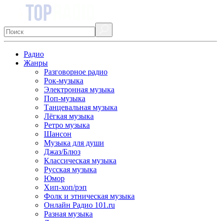
Радио
Жанры
Разговорное радио
Рок-музыка
Электронная музыка
Поп-музыка
Танцевальная музыка
Лёгкая музыка
Ретро музыка
Шансон
Музыка для души
Джаз/Блюз
Классическая музыка
Русская музыка
Юмор
Хип-хоп/рэп
Фолк и этническая музыка
Онлайн Радио 101.ru
Разная музыка