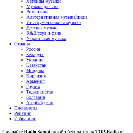
Легенды музыки
Музыка для сна
Романтика
Альтернативная музыка/инди
Инструментальная музыка
Детская музыка
R&B/cоул и фанк
Украинская музыка
Страны
Россия
Беларусь
Украина
Казахстан
Молдова
Киргизия
Армения
Грузия
Таджикистан
Болгария
Азербайджан
Плейлисты
Рейтинг
Избранное
Cлушайте
Radio Samui
онлайн бесплатно на
TOP-Radio
в