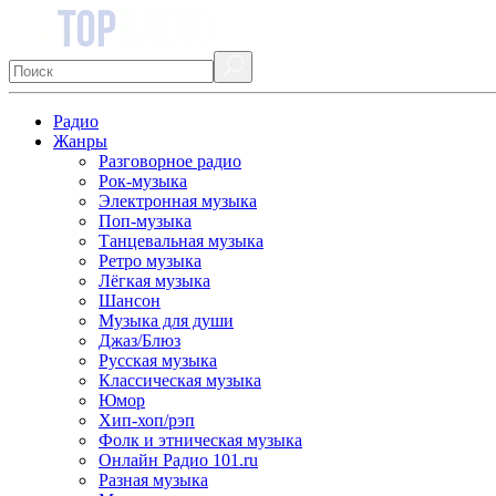
Радио
Жанры
Разговорное радио
Рок-музыка
Электронная музыка
Поп-музыка
Танцевальная музыка
Ретро музыка
Лёгкая музыка
Шансон
Музыка для души
Джаз/Блюз
Русская музыка
Классическая музыка
Юмор
Хип-хоп/рэп
Фолк и этническая музыка
Онлайн Радио 101.ru
Разная музыка