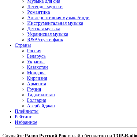
Музыка для сна
Легенды музыки
Романтика
Альтернативная музыка/инди
Инструментальная музыка
Детская музыка
Украинская музыка
R&B/cоул и фанк
Страны
Россия
Беларусь
Украина
Казахстан
Молдова
Киргизия
Армения
Грузия
Таджикистан
Болгария
Азербайджан
Плейлисты
Рейтинг
Избранное
Cлушайте
Радио Русский Рок
онлайн бесплатно на
TOP-Radi