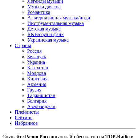
Легенды музыки
Музыка для сна
Романтика
Альтернативная музыка/инди
Инструментальная музыка
Детская музыка
R&B/cоул и фанк
Украинская музыка
Страны
Россия
Беларусь
Украина
Казахстан
Молдова
Киргизия
Армения
Грузия
Таджикистан
Болгария
Азербайджан
Плейлисты
Рейтинг
Избранное
Cлушайте
Радио Россошь
онлайн бесплатно на
TOP-Radio
в