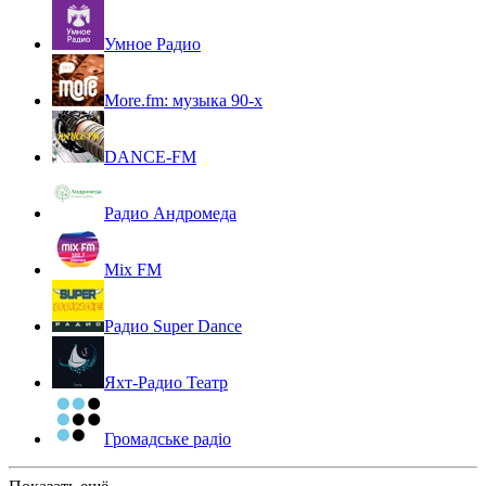
Умное Радио
More.fm: музыка 90-х
DANCE-FM
Радио Андромеда
Mix FM
Радио Super Dance
Яхт-Радио Театр
Громадське радіо