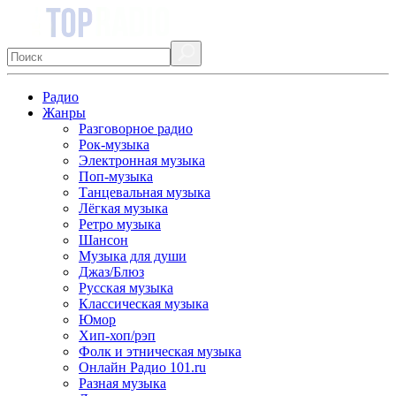
Радио
Жанры
Разговорное радио
Рок-музыка
Электронная музыка
Поп-музыка
Танцевальная музыка
Лёгкая музыка
Ретро музыка
Шансон
Музыка для души
Джаз/Блюз
Русская музыка
Классическая музыка
Юмор
Хип-хоп/рэп
Фолк и этническая музыка
Онлайн Радио 101.ru
Разная музыка