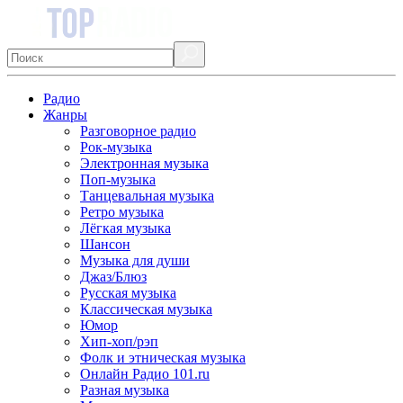
Радио
Жанры
Разговорное радио
Рок-музыка
Электронная музыка
Поп-музыка
Танцевальная музыка
Ретро музыка
Лёгкая музыка
Шансон
Музыка для души
Джаз/Блюз
Русская музыка
Классическая музыка
Юмор
Хип-хоп/рэп
Фолк и этническая музыка
Онлайн Радио 101.ru
Разная музыка