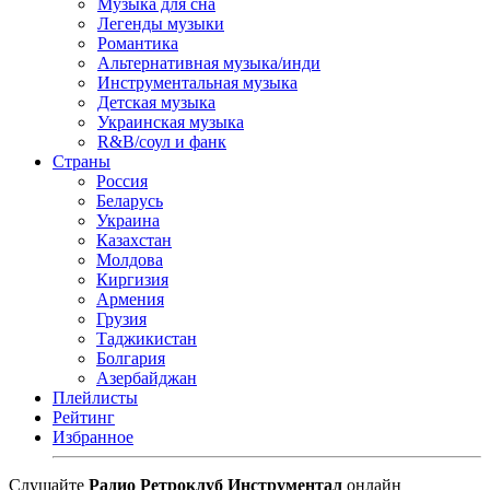
Музыка для сна
Легенды музыки
Романтика
Альтернативная музыка/инди
Инструментальная музыка
Детская музыка
Украинская музыка
R&B/cоул и фанк
Страны
Россия
Беларусь
Украина
Казахстан
Молдова
Киргизия
Армения
Грузия
Таджикистан
Болгария
Азербайджан
Плейлисты
Рейтинг
Избранное
Cлушайте
Радио Ретроклуб Инструментал
онлайн