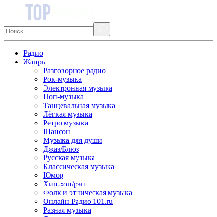
Радио
Жанры
Разговорное радио
Рок-музыка
Электронная музыка
Поп-музыка
Танцевальная музыка
Лёгкая музыка
Ретро музыка
Шансон
Музыка для души
Джаз/Блюз
Русская музыка
Классическая музыка
Юмор
Хип-хоп/рэп
Фолк и этническая музыка
Онлайн Радио 101.ru
Разная музыка