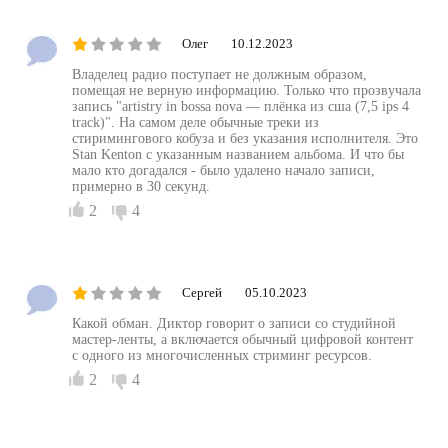
Oлег
10.12.2023
Владелец радио поступает не должным образом,
помещая не верную информацию. Только что прозвучала
запись "artistry in bossa nova — плёнка из сша (7,5 ips 4
track)". На самом деле обычные треки из
стиримингового кобуза и без указания исполнителя. Это
Stan Kenton с указанным названием альбома. И что бы
мало кто догадался - было удалено начало записи,
примерно в 30 секунд.
2
4
Cергей
05.10.2023
Какой обман. Диктор говорит о записи со студийной
мастер-ленты, а включается обычный цифровой контент
с одного из многочисленных стриминг ресурсов.
2
4