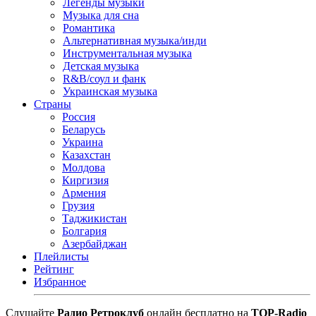
Легенды музыки
Музыка для сна
Романтика
Альтернативная музыка/инди
Инструментальная музыка
Детская музыка
R&B/cоул и фанк
Украинская музыка
Страны
Россия
Беларусь
Украина
Казахстан
Молдова
Киргизия
Армения
Грузия
Таджикистан
Болгария
Азербайджан
Плейлисты
Рейтинг
Избранное
Cлушайте
Радио Ретроклуб
онлайн бесплатно на
TOP-Radio