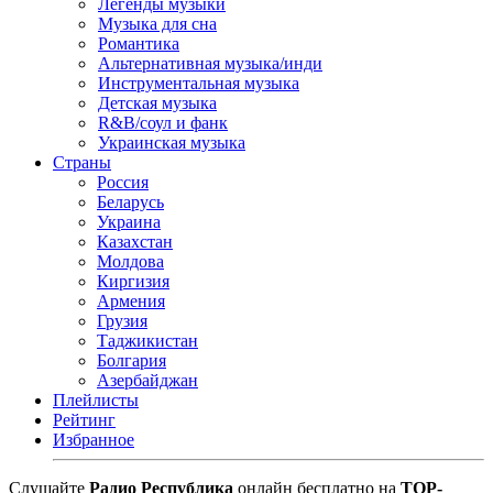
Легенды музыки
Музыка для сна
Романтика
Альтернативная музыка/инди
Инструментальная музыка
Детская музыка
R&B/cоул и фанк
Украинская музыка
Страны
Россия
Беларусь
Украина
Казахстан
Молдова
Киргизия
Армения
Грузия
Таджикистан
Болгария
Азербайджан
Плейлисты
Рейтинг
Избранное
Cлушайте
Радио Республика
онлайн бесплатно на
TOP-