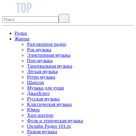
Радио
Жанры
Разговорное радио
Рок-музыка
Электронная музыка
Поп-музыка
Танцевальная музыка
Лёгкая музыка
Ретро музыка
Шансон
Музыка для души
Джаз/Блюз
Русская музыка
Классическая музыка
Юмор
Хип-хоп/рэп
Фолк и этническая музыка
Онлайн Радио 101.ru
Разная музыка