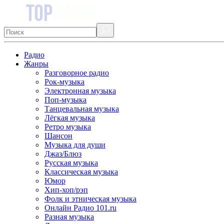
Радио
Жанры
Разговорное радио
Рок-музыка
Электронная музыка
Поп-музыка
Танцевальная музыка
Лёгкая музыка
Ретро музыка
Шансон
Музыка для души
Джаз/Блюз
Русская музыка
Классическая музыка
Юмор
Хип-хоп/рэп
Фолк и этническая музыка
Онлайн Радио 101.ru
Разная музыка