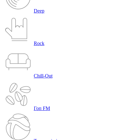
Deep
Rock
Chill-Out
Гоп FM