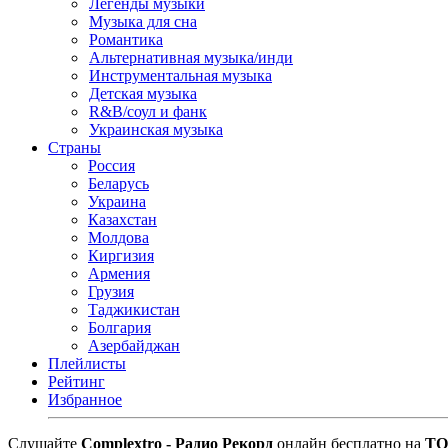
Легенды музыки
Музыка для сна
Романтика
Альтернативная музыка/инди
Инструментальная музыка
Детская музыка
R&B/cоул и фанк
Украинская музыка
Страны
Россия
Беларусь
Украина
Казахстан
Молдова
Киргизия
Армения
Грузия
Таджикистан
Болгария
Азербайджан
Плейлисты
Рейтинг
Избранное
Cлушайте
Complextro - Радио Рекорд
онлайн бесплатно на
TO