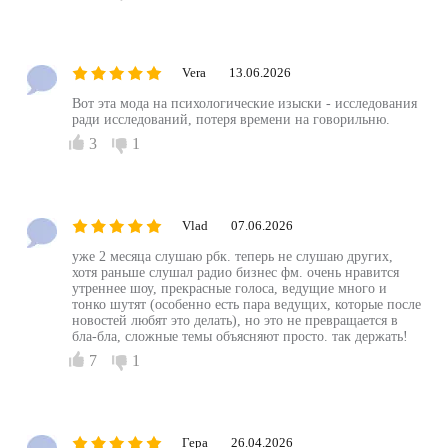
Vera
13.06.2026
Вот эта мода на психологические изыски - исследования
ради исследований, потеря времени на говорильню.
3
1
Vlad
07.06.2026
уже 2 месяца слушаю рбк. теперь не слушаю других,
хотя раньше слушал радио бизнес фм. очень нравится
утреннее шоу, прекрасные голоса, ведущие много и
тонко шутят (особенно есть пара ведущих, которые после
новостей любят это делать), но это не превращается в
бла-бла, сложные темы объясняют просто. так держать!
7
1
Гера
26.04.2026