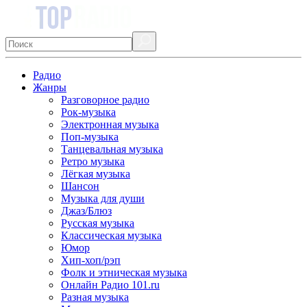
Радио
Жанры
Разговорное радио
Рок-музыка
Электронная музыка
Поп-музыка
Танцевальная музыка
Ретро музыка
Лёгкая музыка
Шансон
Музыка для души
Джаз/Блюз
Русская музыка
Классическая музыка
Юмор
Хип-хоп/рэп
Фолк и этническая музыка
Онлайн Радио 101.ru
Разная музыка