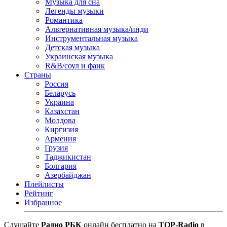
Музыка для сна
Легенды музыки
Романтика
Альтернативная музыка/инди
Инструментальная музыка
Детская музыка
Украинская музыка
R&B/cоул и фанк
Страны
Россия
Беларусь
Украина
Казахстан
Молдова
Киргизия
Армения
Грузия
Таджикистан
Болгария
Азербайджан
Плейлисты
Рейтинг
Избранное
Cлушайте
Радио РБК
онлайн бесплатно на
TOP-Radio
в