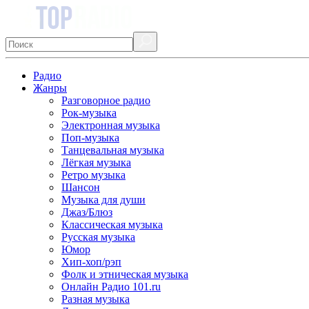
Радио
Жанры
Разговорное радио
Рок-музыка
Электронная музыка
Поп-музыка
Танцевальная музыка
Лёгкая музыка
Ретро музыка
Шансон
Музыка для души
Джаз/Блюз
Классическая музыка
Русская музыка
Юмор
Хип-хоп/рэп
Фолк и этническая музыка
Онлайн Радио 101.ru
Разная музыка