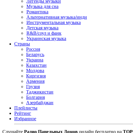
Легенды музыки
Музыка для сна
Романтика
Альтернативная музыка/инди
Инструментальная музыка
Детская музыка
R&B/cоул и фанк
Украинская музыка
Страны
Россия
Беларусь
Украина
Казахстан
Молдова
Киргизия
Армения
Грузия
Таджикистан
Болгария
Азербайджан
Плейлисты
Рейтинг
Избранное
Cлушайте
Радио Панельных Домов
онлайн бесплатно на
TOP