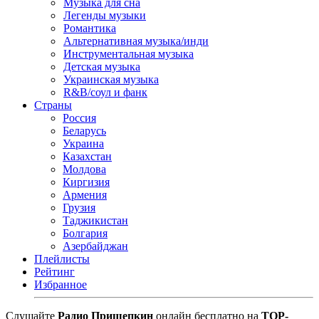
Музыка для сна
Легенды музыки
Романтика
Альтернативная музыка/инди
Инструментальная музыка
Детская музыка
Украинская музыка
R&B/cоул и фанк
Страны
Россия
Беларусь
Украина
Казахстан
Молдова
Киргизия
Армения
Грузия
Таджикистан
Болгария
Азербайджан
Плейлисты
Рейтинг
Избранное
Cлушайте
Радио Прищепкин
онлайн бесплатно на
TOP-