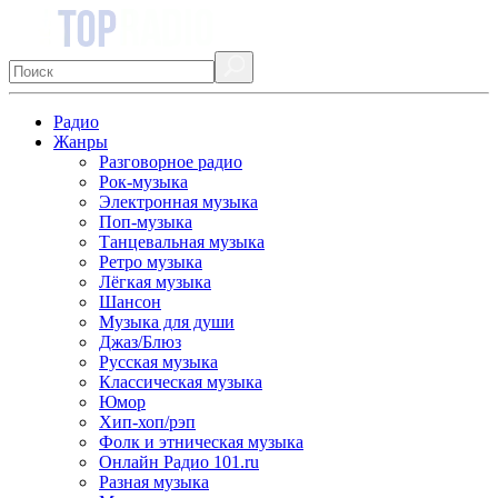
Радио
Жанры
Разговорное радио
Рок-музыка
Электронная музыка
Поп-музыка
Танцевальная музыка
Ретро музыка
Лёгкая музыка
Шансон
Музыка для души
Джаз/Блюз
Русская музыка
Классическая музыка
Юмор
Хип-хоп/рэп
Фолк и этническая музыка
Онлайн Радио 101.ru
Разная музыка