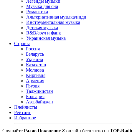
Легенды музыки
Музыка для сна
Романтика
Альтернативная музыка/инди
Инструментальная музыка
Детская музыка
R&B/cоул и фанк
Украинская музыка
Страны
Россия
Беларусь
Украина
Казахстан
Молдова
Киргизия
Армения
Грузия
Таджикистан
Болгария
Азербайджан
Плейлисты
Рейтинг
Избранное
Cлушайте
Радио Поколение Z
онлайн бесплатно на
TOP-Radi