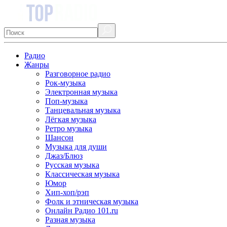
Радио
Жанры
Разговорное радио
Рок-музыка
Электронная музыка
Поп-музыка
Танцевальная музыка
Лёгкая музыка
Ретро музыка
Шансон
Музыка для души
Джаз/Блюз
Русская музыка
Классическая музыка
Юмор
Хип-хоп/рэп
Фолк и этническая музыка
Онлайн Радио 101.ru
Разная музыка