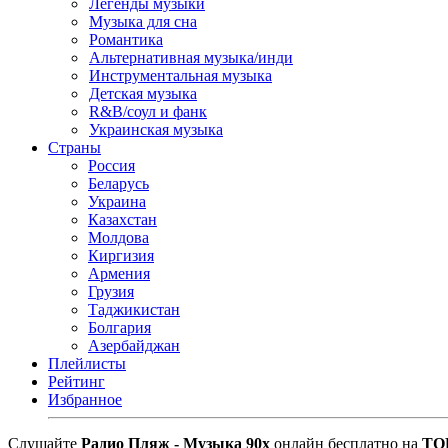
Легенды музыки
Музыка для сна
Романтика
Альтернативная музыка/инди
Инструментальная музыка
Детская музыка
R&B/cоул и фанк
Украинская музыка
Страны
Россия
Беларусь
Украина
Казахстан
Молдова
Киргизия
Армения
Грузия
Таджикистан
Болгария
Азербайджан
Плейлисты
Рейтинг
Избранное
Cлушайте
Радио Пляж - Музыка 90х
онлайн бесплатно на
TO