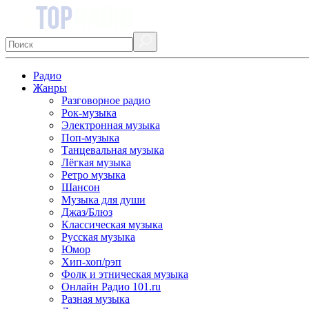
Радио
Жанры
Разговорное радио
Рок-музыка
Электронная музыка
Поп-музыка
Танцевальная музыка
Лёгкая музыка
Ретро музыка
Шансон
Музыка для души
Джаз/Блюз
Классическая музыка
Русская музыка
Юмор
Хип-хоп/рэп
Фолк и этническая музыка
Онлайн Радио 101.ru
Разная музыка