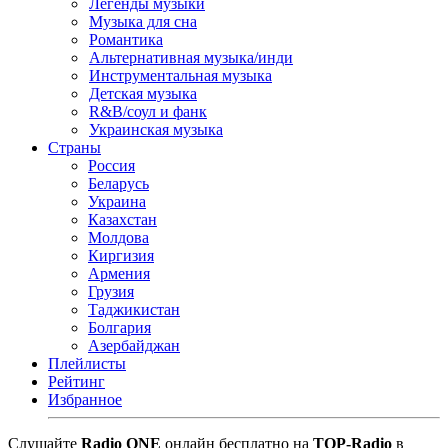
Легенды музыки
Музыка для сна
Романтика
Альтернативная музыка/инди
Инструментальная музыка
Детская музыка
R&B/cоул и фанк
Украинская музыка
Страны
Россия
Беларусь
Украина
Казахстан
Молдова
Киргизия
Армения
Грузия
Таджикистан
Болгария
Азербайджан
Плейлисты
Рейтинг
Избранное
Cлушайте
Radio ONE
онлайн бесплатно на
TOP-Radio
в