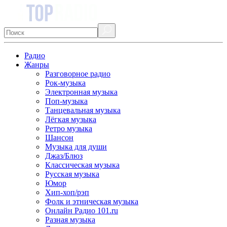
Радио
Жанры
Разговорное радио
Рок-музыка
Электронная музыка
Поп-музыка
Танцевальная музыка
Лёгкая музыка
Ретро музыка
Шансон
Музыка для души
Джаз/Блюз
Классическая музыка
Русская музыка
Юмор
Хип-хоп/рэп
Фолк и этническая музыка
Онлайн Радио 101.ru
Разная музыка