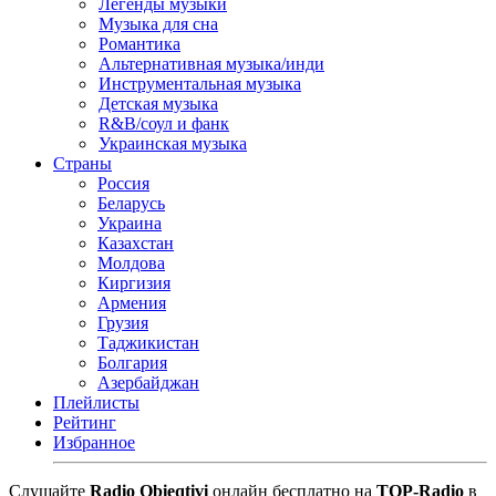
Легенды музыки
Музыка для сна
Романтика
Альтернативная музыка/инди
Инструментальная музыка
Детская музыка
R&B/cоул и фанк
Украинская музыка
Страны
Россия
Беларусь
Украина
Казахстан
Молдова
Киргизия
Армения
Грузия
Таджикистан
Болгария
Азербайджан
Плейлисты
Рейтинг
Избранное
Cлушайте
Radio Obieqtivi
онлайн бесплатно на
TOP-Radio
в