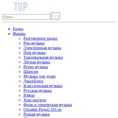
Радио
Жанры
Разговорное радио
Рок-музыка
Электронная музыка
Поп-музыка
Танцевальная музыка
Лёгкая музыка
Ретро музыка
Шансон
Музыка для души
Джаз/Блюз
Классическая музыка
Русская музыка
Юмор
Хип-хоп/рэп
Фолк и этническая музыка
Онлайн Радио 101.ru
Разная музыка