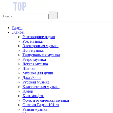
Радио
Жанры
Разговорное радио
Рок-музыка
Электронная музыка
Поп-музыка
Танцевальная музыка
Ретро музыка
Лёгкая музыка
Шансон
Музыка для души
Джаз/Блюз
Русская музыка
Классическая музыка
Юмор
Хип-хоп/рэп
Фолк и этническая музыка
Онлайн Радио 101.ru
Разная музыка