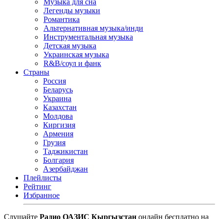
Музыка для сна
Легенды музыки
Романтика
Альтернативная музыка/инди
Инструментальная музыка
Детская музыка
Украинская музыка
R&B/cоул и фанк
Страны
Россия
Беларусь
Украина
Казахстан
Молдова
Киргизия
Армения
Грузия
Таджикистан
Болгария
Азербайджан
Плейлисты
Рейтинг
Избранное
Cлушайте
Радио ОАЗИС Кыргызстан
онлайн бесплатно на