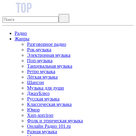
Радио
Жанры
Разговорное радио
Рок-музыка
Электронная музыка
Поп-музыка
Танцевальная музыка
Ретро музыка
Лёгкая музыка
Шансон
Музыка для души
Джаз/Блюз
Русская музыка
Классическая музыка
Юмор
Хип-хоп/рэп
Фолк и этническая музыка
Онлайн Радио 101.ru
Разная музыка