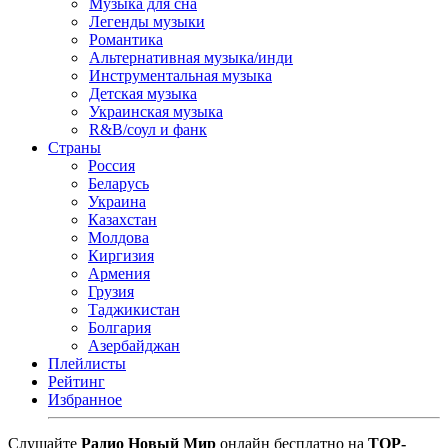
Музыка для сна
Легенды музыки
Романтика
Альтернативная музыка/инди
Инструментальная музыка
Детская музыка
Украинская музыка
R&B/cоул и фанк
Страны
Россия
Беларусь
Украина
Казахстан
Молдова
Киргизия
Армения
Грузия
Таджикистан
Болгария
Азербайджан
Плейлисты
Рейтинг
Избранное
Cлушайте
Радио Новый Мир
онлайн бесплатно на
TOP-