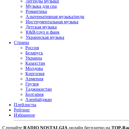
Легенды музыки
Музыка для сна
Романтика
Альтернативная музыка/инди
Инструментальная музыка
Детская музыка
R&B/cоул и фанк
Украинская музыка
Страны
Россия
Беларусь
Украина
Казахстан
Молдова
Киргизия
Армения
Грузия
Таджикистан
Болгария
Азербайджан
Плейлисты
Рейтинг
Избранное
Cлушайте
RADIO NOSTALGIA
онлайн бесплатно на
TOP-Ra