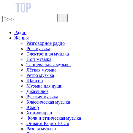
Радио
Жанры
Разговорное радио
Рок-музыка
Электронная музыка
Поп-музыка
Танцевальная музыка
Лёгкая музыка
Ретро музыка
Шансон
Музыка для души
Джаз/Блюз
Русская музыка
Классическая музыка
Юмор
Хип-хоп/рэп
Фолк и этническая музыка
Онлайн Радио 101.ru
Разная музыка