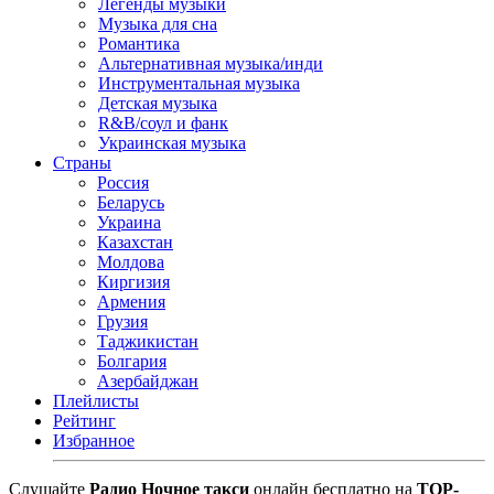
Легенды музыки
Музыка для сна
Романтика
Альтернативная музыка/инди
Инструментальная музыка
Детская музыка
R&B/cоул и фанк
Украинская музыка
Страны
Россия
Беларусь
Украина
Казахстан
Молдова
Киргизия
Армения
Грузия
Таджикистан
Болгария
Азербайджан
Плейлисты
Рейтинг
Избранное
Cлушайте
Радио Ночное такси
онлайн бесплатно на
TOP-