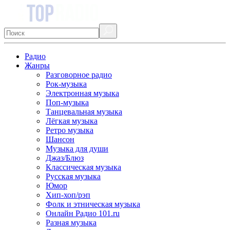
Радио
Жанры
Разговорное радио
Рок-музыка
Электронная музыка
Поп-музыка
Танцевальная музыка
Лёгкая музыка
Ретро музыка
Шансон
Музыка для души
Джаз/Блюз
Классическая музыка
Русская музыка
Юмор
Хип-хоп/рэп
Фолк и этническая музыка
Онлайн Радио 101.ru
Разная музыка