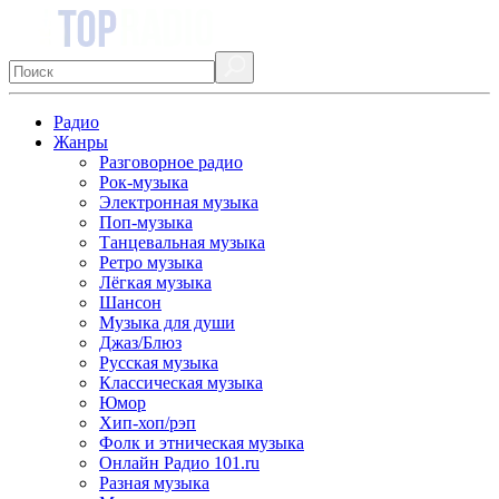
Радио
Жанры
Разговорное радио
Рок-музыка
Электронная музыка
Поп-музыка
Танцевальная музыка
Ретро музыка
Лёгкая музыка
Шансон
Музыка для души
Джаз/Блюз
Русская музыка
Классическая музыка
Юмор
Хип-хоп/рэп
Фолк и этническая музыка
Онлайн Радио 101.ru
Разная музыка