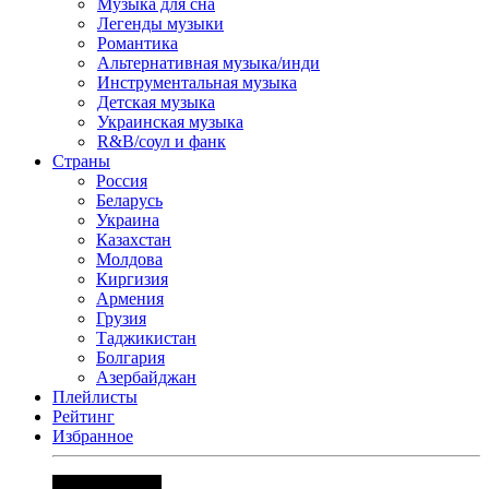
Музыка для сна
Легенды музыки
Романтика
Альтернативная музыка/инди
Инструментальная музыка
Детская музыка
Украинская музыка
R&B/cоул и фанк
Страны
Россия
Беларусь
Украина
Казахстан
Молдова
Киргизия
Армения
Грузия
Таджикистан
Болгария
Азербайджан
Плейлисты
Рейтинг
Избранное