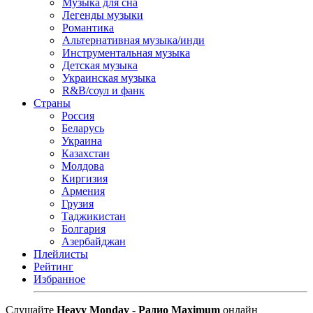
Музыка для сна
Легенды музыки
Романтика
Альтернативная музыка/инди
Инструментальная музыка
Детская музыка
Украинская музыка
R&B/cоул и фанк
Страны
Россия
Беларусь
Украина
Казахстан
Молдова
Киргизия
Армения
Грузия
Таджикистан
Болгария
Азербайджан
Плейлисты
Рейтинг
Избранное
Cлушайте
Heavy Monday - Радио Maximum
онлайн