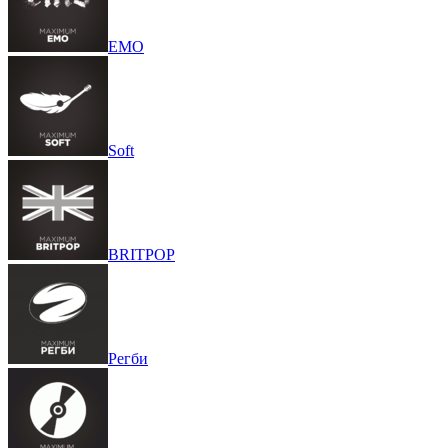
EMO
Soft
BRITPOP
Регби