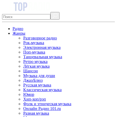
Радио
Жанры
Разговорное радио
Рок-музыка
Электронная музыка
Поп-музыка
Танцевальная музыка
Ретро музыка
Лёгкая музыка
Шансон
Музыка для души
Джаз/Блюз
Русская музыка
Классическая музыка
Юмор
Хип-хоп/рэп
Фолк и этническая музыка
Онлайн Радио 101.ru
Разная музыка