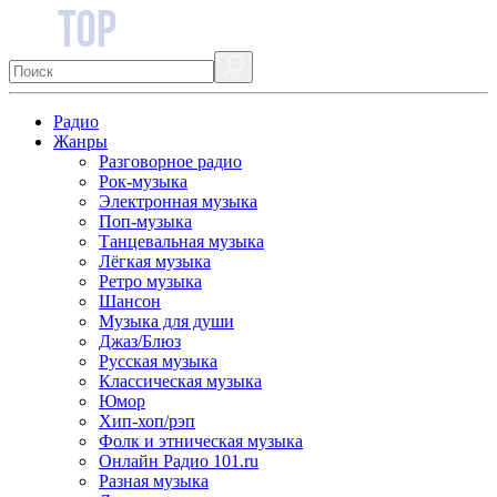
Радио
Жанры
Разговорное радио
Рок-музыка
Электронная музыка
Поп-музыка
Танцевальная музыка
Лёгкая музыка
Ретро музыка
Шансон
Музыка для души
Джаз/Блюз
Русская музыка
Классическая музыка
Юмор
Хип-хоп/рэп
Фолк и этническая музыка
Онлайн Радио 101.ru
Разная музыка