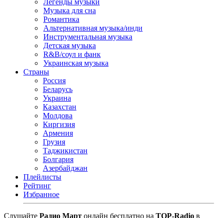
Легенды музыки
Музыка для сна
Романтика
Альтернативная музыка/инди
Инструментальная музыка
Детская музыка
R&B/cоул и фанк
Украинская музыка
Страны
Россия
Беларусь
Украина
Казахстан
Молдова
Киргизия
Армения
Грузия
Таджикистан
Болгария
Азербайджан
Плейлисты
Рейтинг
Избранное
Cлушайте
Радио Март
онлайн бесплатно на
TOP-Radio
в