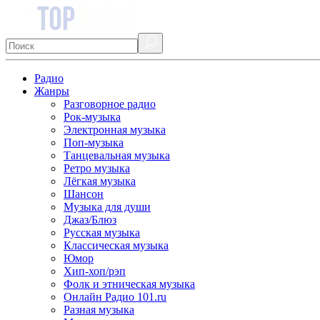
Радио
Жанры
Разговорное радио
Рок-музыка
Электронная музыка
Поп-музыка
Танцевальная музыка
Ретро музыка
Лёгкая музыка
Шансон
Музыка для души
Джаз/Блюз
Русская музыка
Классическая музыка
Юмор
Хип-хоп/рэп
Фолк и этническая музыка
Онлайн Радио 101.ru
Разная музыка