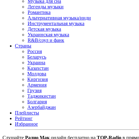
Музыка для сна
Легенды музыки
Романтика
Альтернативная музыка/инди
Инструментальная музыка
Детская музыка
Украинская музыка
R&B/cоул и фанк
Страны
Россия
Беларусь
Украина
Казахстан
Молдова
Киргизия
Армения
Грузия
Таджикистан
Болгария
Азербайджан
Плейлисты
Рейтинг
Избранное
Cлушайте
Радио Мак
онлайн бесплатно на
TOP-Radio
в прямо