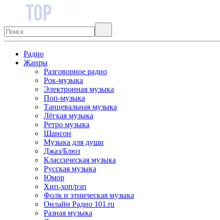
Радио
Жанры
Разговорное радио
Рок-музыка
Электронная музыка
Поп-музыка
Танцевальная музыка
Лёгкая музыка
Ретро музыка
Шансон
Музыка для души
Джаз/Блюз
Классическая музыка
Русская музыка
Юмор
Хип-хоп/рэп
Фолк и этническая музыка
Онлайн Радио 101.ru
Разная музыка