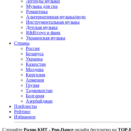
Легенды музыки
Музыка для сна
Романтика
Альтернативная музыка/инди
Инструментальная музыка
Детская музыка
R&B/cоул и фанк
Украинская музыка
Страны
Россия
Беларусь
Украина
Казахстан
Молдова
Киргизия
Армения
Грузия
Таджикистан
Болгария
Азербайджан
Плейлисты
Рейтинг
Избранное
Cлушайте
Радио КИТ - Pop-Dance
онлайн бесплатно на
TOP-R