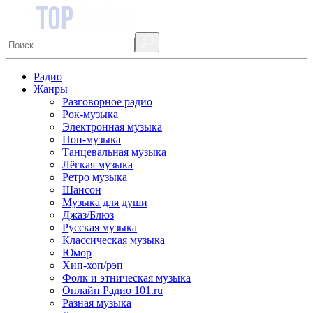
Радио
Жанры
Разговорное радио
Рок-музыка
Электронная музыка
Поп-музыка
Танцевальная музыка
Лёгкая музыка
Ретро музыка
Шансон
Музыка для души
Джаз/Блюз
Русская музыка
Классическая музыка
Юмор
Хип-хоп/рэп
Фолк и этническая музыка
Онлайн Радио 101.ru
Разная музыка