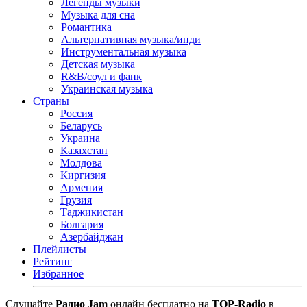
Легенды музыки
Музыка для сна
Романтика
Альтернативная музыка/инди
Инструментальная музыка
Детская музыка
R&B/cоул и фанк
Украинская музыка
Страны
Россия
Беларусь
Украина
Казахстан
Молдова
Киргизия
Армения
Грузия
Таджикистан
Болгария
Азербайджан
Плейлисты
Рейтинг
Избранное
Cлушайте
Радио Jam
онлайн бесплатно на
TOP-Radio
в