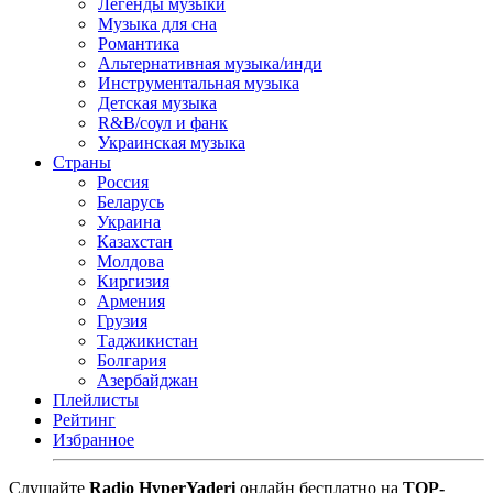
Легенды музыки
Музыка для сна
Романтика
Альтернативная музыка/инди
Инструментальная музыка
Детская музыка
R&B/cоул и фанк
Украинская музыка
Страны
Россия
Беларусь
Украина
Казахстан
Молдова
Киргизия
Армения
Грузия
Таджикистан
Болгария
Азербайджан
Плейлисты
Рейтинг
Избранное
Cлушайте
Radio HyperYaderi
онлайн бесплатно на
TOP-