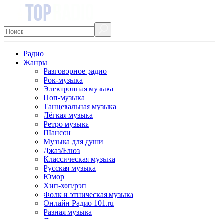
Радио
Жанры
Разговорное радио
Рок-музыка
Электронная музыка
Поп-музыка
Танцевальная музыка
Лёгкая музыка
Ретро музыка
Шансон
Музыка для души
Джаз/Блюз
Классическая музыка
Русская музыка
Юмор
Хип-хоп/рэп
Фолк и этническая музыка
Онлайн Радио 101.ru
Разная музыка