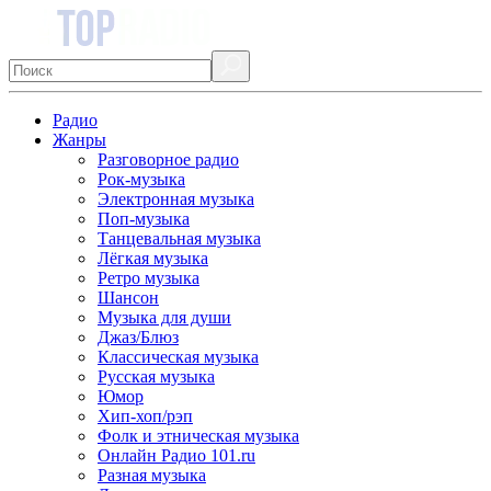
Радио
Жанры
Разговорное радио
Рок-музыка
Электронная музыка
Поп-музыка
Танцевальная музыка
Лёгкая музыка
Ретро музыка
Шансон
Музыка для души
Джаз/Блюз
Классическая музыка
Русская музыка
Юмор
Хип-хоп/рэп
Фолк и этническая музыка
Онлайн Радио 101.ru
Разная музыка