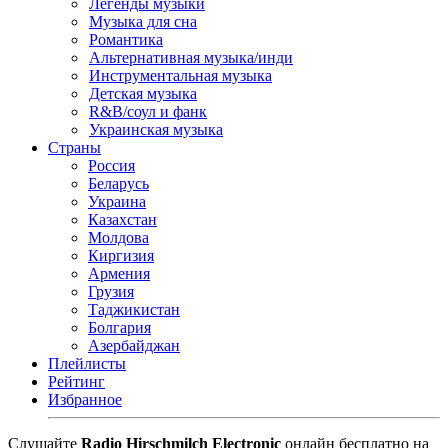
Легенды музыки
Музыка для сна
Романтика
Альтернативная музыка/инди
Инструментальная музыка
Детская музыка
R&B/cоул и фанк
Украинская музыка
Страны
Россия
Беларусь
Украина
Казахстан
Молдова
Киргизия
Армения
Грузия
Таджикистан
Болгария
Азербайджан
Плейлисты
Рейтинг
Избранное
Cлушайте
Radio Hirschmilch Electronic
онлайн бесплатно на