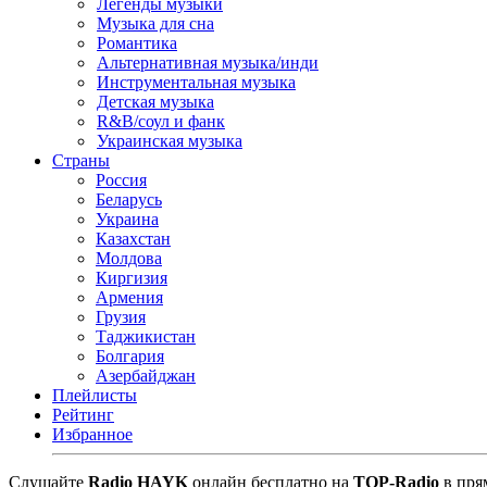
Легенды музыки
Музыка для сна
Романтика
Альтернативная музыка/инди
Инструментальная музыка
Детская музыка
R&B/cоул и фанк
Украинская музыка
Страны
Россия
Беларусь
Украина
Казахстан
Молдова
Киргизия
Армения
Грузия
Таджикистан
Болгария
Азербайджан
Плейлисты
Рейтинг
Избранное
Cлушайте
Radio HAYK
онлайн бесплатно на
TOP-Radio
в пря