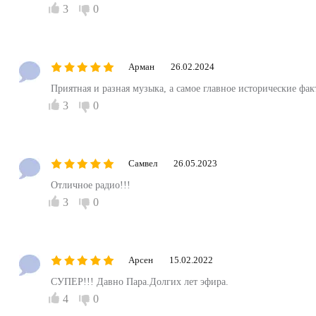
3
0
Арман
26.02.2024
Приятная и разная музыка, а самое главное исторические фа
3
0
Самвел
26.05.2023
Отличное радио!!!
3
0
Арсен
15.02.2022
СУПЕР!!! Давно Пара.Долгих лет эфира.
4
0