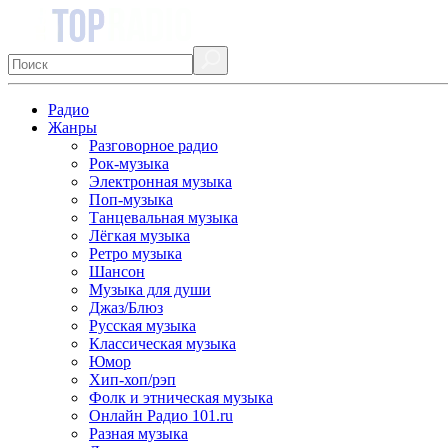
Радио
Жанры
Разговорное радио
Рок-музыка
Электронная музыка
Поп-музыка
Танцевальная музыка
Лёгкая музыка
Ретро музыка
Шансон
Музыка для души
Джаз/Блюз
Русская музыка
Классическая музыка
Юмор
Хип-хоп/рэп
Фолк и этническая музыка
Онлайн Радио 101.ru
Разная музыка