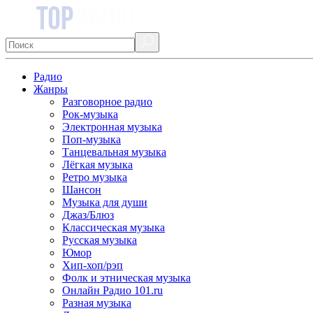
Радио
Жанры
Разговорное радио
Рок-музыка
Электронная музыка
Поп-музыка
Танцевальная музыка
Лёгкая музыка
Ретро музыка
Шансон
Музыка для души
Джаз/Блюз
Классическая музыка
Русская музыка
Юмор
Хип-хоп/рэп
Фолк и этническая музыка
Онлайн Радио 101.ru
Разная музыка