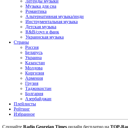
Легенды музыки
Музыка для сна
Романтика
Альтернативная музыка/инди
Инструментальная музыка
Детская музыка
R&B/cоул и фанк
Украинская музыка
Страны
Россия
Беларусь
Украина
Казахстан
Молдова
Киргизия
Армения
Грузия
Таджикистан
Болгария
Азербайджан
Плейлисты
Рейтинг
Избранное
Cлушайте
Radio Georgian Times
онлайн бесплатно на
TOP-Rad