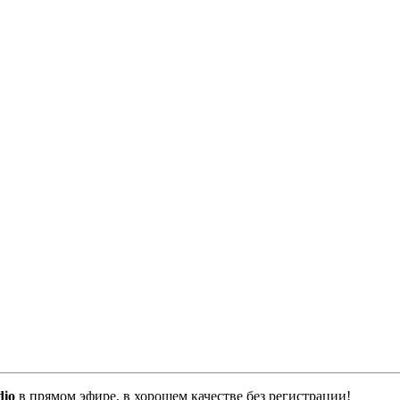
io
в прямом эфире, в хорошем качестве без регистрации!