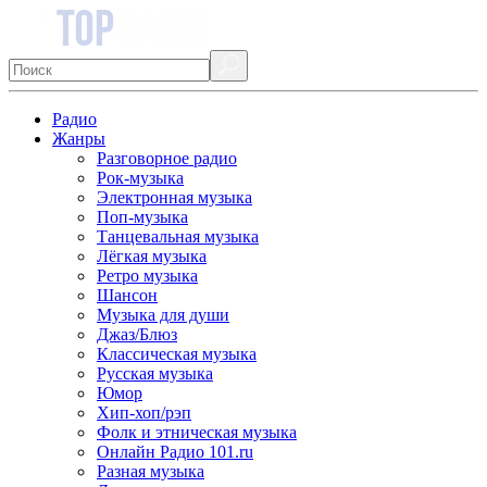
Радио
Жанры
Разговорное радио
Рок-музыка
Электронная музыка
Поп-музыка
Танцевальная музыка
Лёгкая музыка
Ретро музыка
Шансон
Музыка для души
Джаз/Блюз
Классическая музыка
Русская музыка
Юмор
Хип-хоп/рэп
Фолк и этническая музыка
Онлайн Радио 101.ru
Разная музыка