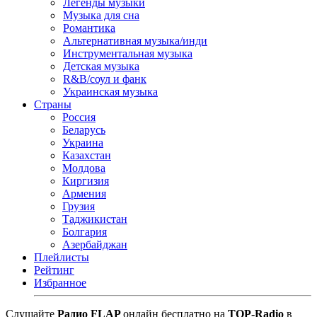
Легенды музыки
Музыка для сна
Романтика
Альтернативная музыка/инди
Инструментальная музыка
Детская музыка
R&B/cоул и фанк
Украинская музыка
Страны
Россия
Беларусь
Украина
Казахстан
Молдова
Киргизия
Армения
Грузия
Таджикистан
Болгария
Азербайджан
Плейлисты
Рейтинг
Избранное
Cлушайте
Радио FLAP
онлайн бесплатно на
TOP-Radio
в