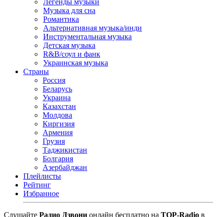
Легенды музыки
Музыка для сна
Романтика
Альтернативная музыка/инди
Инструментальная музыка
Детская музыка
R&B/cоул и фанк
Украинская музыка
Страны
Россия
Беларусь
Украина
Казахстан
Молдова
Киргизия
Армения
Грузия
Таджикистан
Болгария
Азербайджан
Плейлисты
Рейтинг
Избранное
Cлушайте
Радио Дзвони
онлайн бесплатно на
TOP-Radio
в