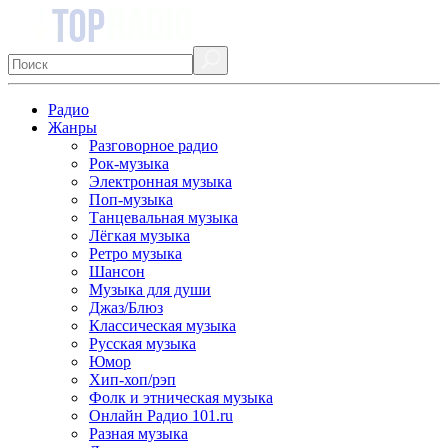
Радио
Жанры
Разговорное радио
Рок-музыка
Электронная музыка
Поп-музыка
Танцевальная музыка
Лёгкая музыка
Ретро музыка
Шансон
Музыка для души
Джаз/Блюз
Классическая музыка
Русская музыка
Юмор
Хип-хоп/рэп
Фолк и этническая музыка
Онлайн Радио 101.ru
Разная музыка